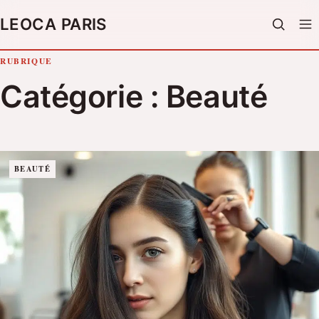
LEOCA PARIS
LIFESTYLE
RUBRIQUE
Rechercher
MODE
CHER
Catégorie :
Beauté
:
BEAUTÉ